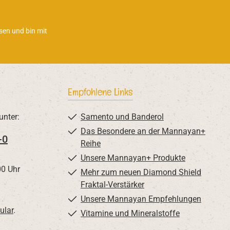
sen und bin mit
Empfohlene Links
unter:
Samento und Banderol
Das Besondere an der Mannayan+
-0
Reihe
Unsere Mannayan+ Produkte
00 Uhr
Mehr zum neuen Diamond Shield
Fraktal-Verstärker
Unsere Mannayan Empfehlungen
ular
.
Vitamine und Mineralstoffe