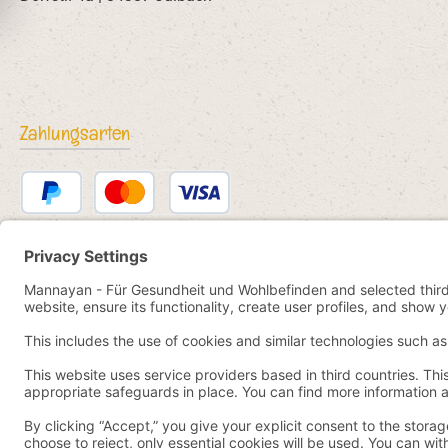
Zahlungsarten
PayPal
Kredit- oder Debitkarte
Bancontact
SEPA Lastschrift
eps
iDEAL
Przelewy24
Vorkasse
Pay by YaBandPay
WeChat Pay + AliPay