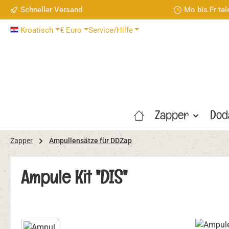
Schneller Versand
Mo bis Fr te
 Hauptinhalt springen
Zur Suche springen
Zur Hauptnavigation springen
Kroatisch
€
Euro
Service/Hilfe
Zapper
Dod
Zapper
Ampullensätze für DDZap
Ampule Kit "DIS"
Bildergalerie überspringen