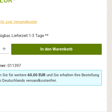
 EUR*
wSt. zzgl. Versandkosten
ügbar, Lieferzeit 1-3 Tage **
 Gib den gewünschten Wert ein oder benutze die Schaltflächen um die An
In den Warenkorb
mer:
011397
n Sie für weitere
60,00 EUR
und Sie erhalten Ihre Bestellung
b Deutschlands versandkostenfrei.