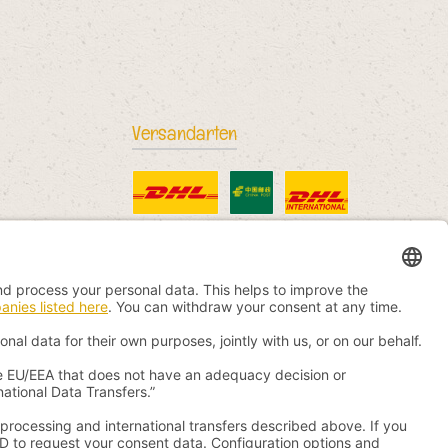
Versandarten
DHL Standard
China Post
DHL International