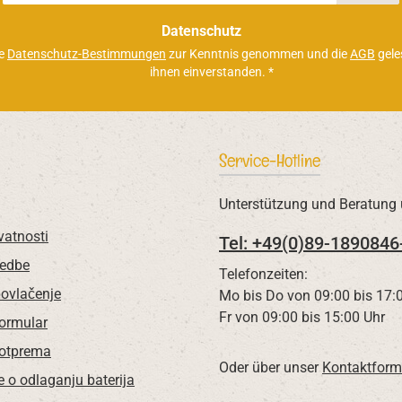
Adresse
*
Datenschutz
ie
Datenschutz-Bestimmungen
zur Kenntnis genommen und die
AGB
gele
ihnen einverstanden.
*
Service-Hotline
Unterstützung und Beratung 
vatnosti
Tel: +49(0)89-1890846
redbe
Telefonzeiten:
povlačenje
Mo bis Do von 09:00 bis 17:
Fr von 09:00 bis 15:00 Uhr
Formular
 otprema
Oder über unser
Kontaktform
e o odlaganju baterija