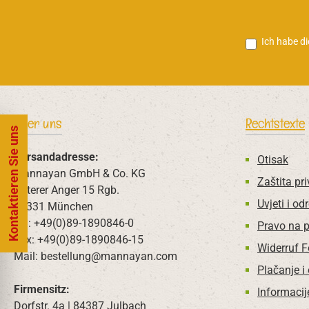
Ich habe d
Über uns
Rechtstexte
Kontaktieren Sie uns
Versandadresse:
Otisak
Mannayan GmbH & Co. KG
Zaštita pri
Unterer Anger 15 Rgb.
Uvjeti i od
80331 München
Tel: +49(0)89-1890846-0
Pravo na 
Fax: +49(0)89-1890846-15
Widerruf 
Mail: bestellung@mannayan.com
Plačanje i
Firmensitz:
Informacij
Dorfstr. 4a | 84387 Julbach