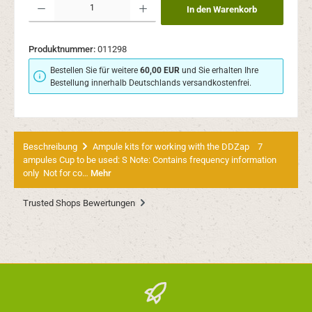
In den Warenkorb
Produktnummer:
011298
Bestellen Sie für weitere
60,00 EUR
und Sie erhalten Ihre
Bestellung innerhalb Deutschlands versandkostenfrei.
Beschreibung
Ampule kits for working with the DDZap 7
ampules Cup to be used: S Note: Contains frequency information
only Not for co…
Mehr
Trusted Shops Bewertungen