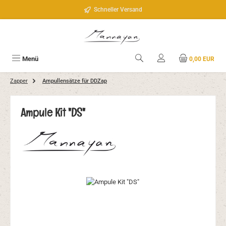
Zum Hauptinhalt springen
Schneller Versand
Menü
0,00 EUR
Zapper
Ampullensätze für DDZap
Ampule Kit "DS"
Bildergalerie überspringen