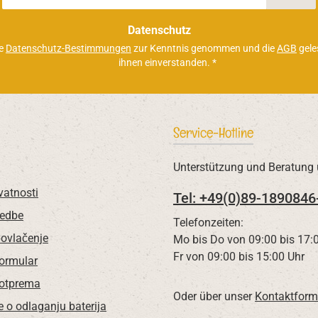
Adresse
*
Datenschutz
ie
Datenschutz-Bestimmungen
zur Kenntnis genommen und die
AGB
gele
ihnen einverstanden.
*
Service-Hotline
Unterstützung und Beratung 
vatnosti
Tel: +49(0)89-1890846
redbe
Telefonzeiten:
povlačenje
Mo bis Do von 09:00 bis 17:
Fr von 09:00 bis 15:00 Uhr
Formular
 otprema
Oder über unser
Kontaktform
e o odlaganju baterija