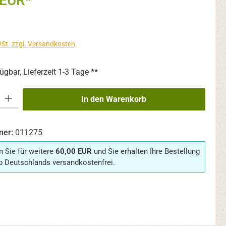
 EUR*
wSt. zzgl. Versandkosten
ügbar, Lieferzeit 1-3 Tage **
 Gib den gewünschten Wert ein oder benutze die Schaltflächen um die An
In den Warenkorb
mer:
011275
n Sie für weitere
60,00 EUR
und Sie erhalten Ihre Bestellung
b Deutschlands versandkostenfrei.