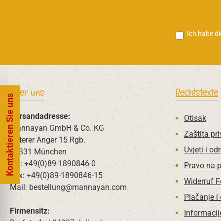
Ich habe d
Über uns
Rechtstexte
Kontaktieren Sie uns
Versandadresse:
Otisak
Mannayan GmbH & Co. KG
Zaštita pri
Unterer Anger 15 Rgb.
Uvjeti i od
80331 München
Tel: +49(0)89-1890846-0
Pravo na 
Fax: +49(0)89-1890846-15
Widerruf 
Mail: bestellung@mannayan.com
Plačanje i
Firmensitz:
Informacij