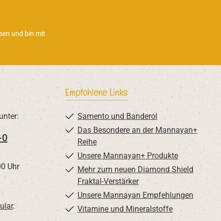
sen und bin mit
Empfohlene Links
unter:
Samento und Banderol
Das Besondere an der Mannayan+
-0
Reihe
Unsere Mannayan+ Produkte
00 Uhr
Mehr zum neuen Diamond Shield
Fraktal-Verstärker
Unsere Mannayan Empfehlungen
ular
.
Vitamine und Mineralstoffe