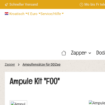
Schneller Versand
Mo bis Fr te
 Hauptinhalt springen
Zur Suche springen
Zur Hauptnavigation springen
Kroatisch
€
Euro
Service/Hilfe
Zapper
Dod
Zapper
Ampullensätze für DDZap
Ampule Kit "FOO"
Bildergalerie überspringen