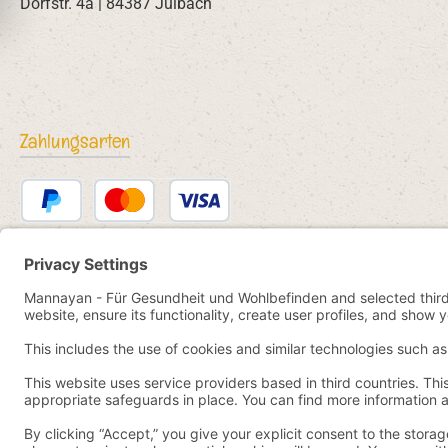
Dorfstr. 4a | 84387 Julbach
Zahlungsarten
PayPal
Kredit- oder Debitkarte
Bancontact
SEPA Lastschrift
eps
iDEAL
Przelewy24
Vorkasse
Pay by YaBandPay