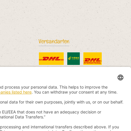
Versandarten
DHL Standard
China Post
DHL International