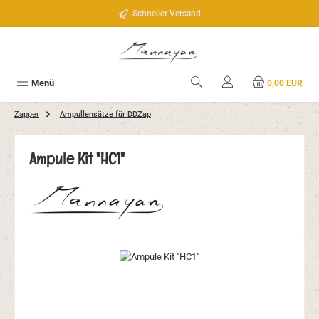
Zum Hauptinhalt springen
Schneller Versand
Menü
0,00 EUR
Zapper
Ampullensätze für DDZap
Ampule Kit "HC1"
Bildergalerie überspringen