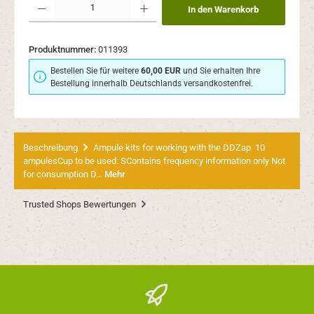
In den Warenkorb
Produktnummer:
011393
Bestellen Sie für weitere
60,00 EUR
und Sie erhalten Ihre
Bestellung innerhalb Deutschlands versandkostenfrei.
Beschreibung
Ampule kits for working with the DDZap 10
ampulesCup to be used: SContains frequency information only Not
for consumption D…
Mehr
Trusted Shops Bewertungen