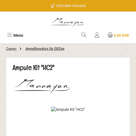
Zum Hauptinhalt springen
Schneller Versand
Menü
0,00 EUR
Zapper
Ampullensätze für DDZap
Ampule Kit "HC2"
Bildergalerie überspringen