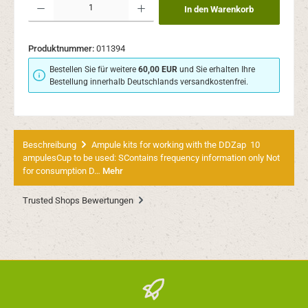
In den Warenkorb
Produktnummer:
011394
Bestellen Sie für weitere
60,00 EUR
und Sie erhalten Ihre
Bestellung innerhalb Deutschlands versandkostenfrei.
Beschreibung
Ampule kits for working with the DDZap 10
ampulesCup to be used: SContains frequency information only Not
for consumption D…
Mehr
Trusted Shops Bewertungen