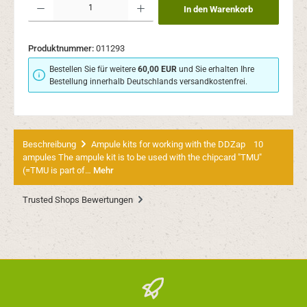
In den Warenkorb
Produktnummer:
011293
Bestellen Sie für weitere
60,00 EUR
und Sie erhalten Ihre
Bestellung innerhalb Deutschlands versandkostenfrei.
Beschreibung
Ampule kits for working with the DDZap 10
ampules The ampule kit is to be used with the chipcard "TMU"
(=TMU is part of…
Mehr
Trusted Shops Bewertungen