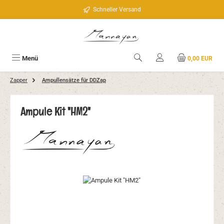
Zum Hauptinhalt springen
Schneller Versand
Menü
0,00 EUR
Zapper
Ampullensätze für DDZap
Ampule Kit "HM2"
Bildergalerie überspringen