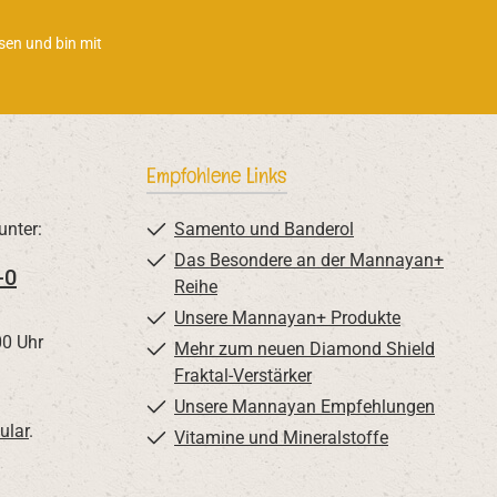
sen und bin mit
Empfohlene Links
unter:
Samento und Banderol
Das Besondere an der Mannayan+
-0
Reihe
Unsere Mannayan+ Produkte
00 Uhr
Mehr zum neuen Diamond Shield
Fraktal-Verstärker
Unsere Mannayan Empfehlungen
ular
.
Vitamine und Mineralstoffe