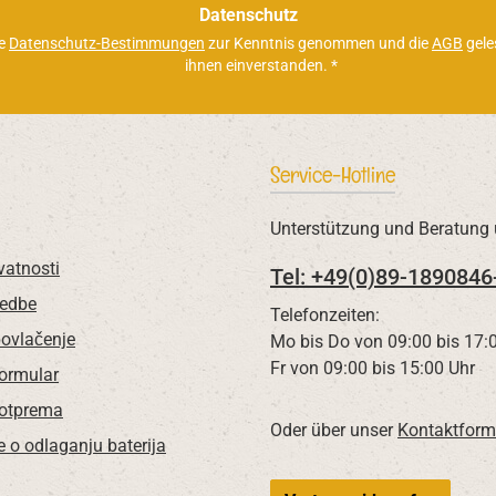
*
Datenschutz
ie
Datenschutz-Bestimmungen
zur Kenntnis genommen und die
AGB
gele
ihnen einverstanden.
*
Service-Hotline
Unterstützung und Beratung 
vatnosti
Tel: +49(0)89-1890846
redbe
Telefonzeiten:
povlačenje
Mo bis Do von 09:00 bis 17:
Fr von 09:00 bis 15:00 Uhr
Formular
 otprema
Oder über unser
Kontaktform
e o odlaganju baterija