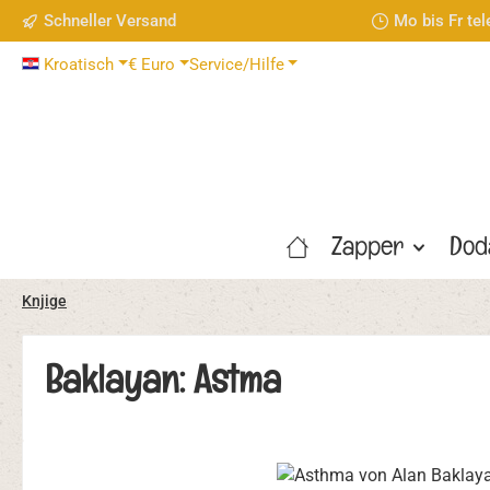
Schneller Versand
Mo bis Fr te
 Hauptinhalt springen
Zur Suche springen
Zur Hauptnavigation springen
Kroatisch
€
Euro
Service/Hilfe
Zapper
Dod
Knjige
Baklayan: Astma
Bildergalerie überspringen