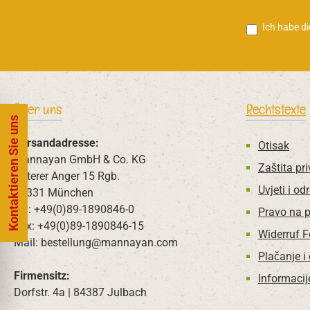
Ich habe d
Über uns
Rechtstexte
Kontaktieren Sie uns
Versandadresse:
Otisak
Mannayan GmbH & Co. KG
Zaštita pri
Unterer Anger 15 Rgb.
Uvjeti i od
80331 München
Tel: +49(0)89-1890846-0
Pravo na 
Fax: +49(0)89-1890846-15
Widerruf 
Mail: bestellung@mannayan.com
Plačanje i
Firmensitz:
Informacij
Dorfstr. 4a | 84387 Julbach