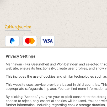
Zahlungsarten
PayPal
Kredit- oder Debitkarte
Bancontact
SEPA Lastschrift
eps
iDEAL
Przelewy24
Vorkasse
Pay by YaBandPay
WeChat Pay + AliPay