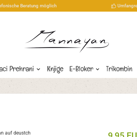
lefonische Beratung möglich
Umfangre
aci Prehrani
Knjige
E-Bloker
Trikombin
9,95 E