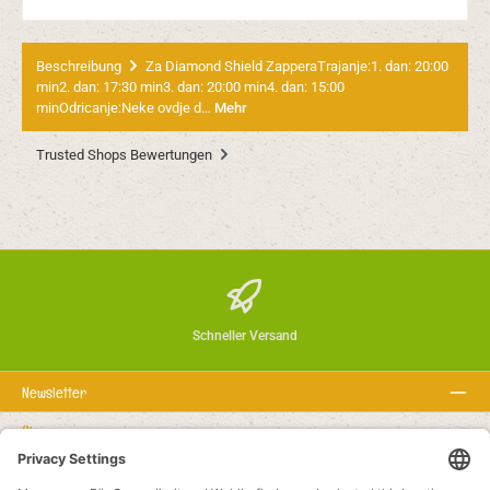
Beschreibung
Za Diamond Shield ZapperaTrajanje:1. dan: 20:00
min2. dan: 17:30 min3. dan: 20:00 min4. dan: 15:00
minOdricanje:Neke ovdje d…
Mehr
Trusted Shops Bewertungen
Schneller Versand
Newsletter
Über uns
Rechtstexte