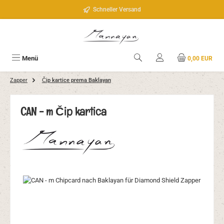
Zum Hauptinhalt springen
Schneller Versand
Menü
0,00 EUR
Zapper
Čip kartice prema Baklayan
CAN - m Čip kartica
Bildergalerie überspringen