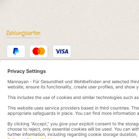
Zahlungsarten
PayPal
Kredit- oder Debitkarte
Bancontact
SEPA Lastschrift
eps
iDEAL
Przelewy24
Vorkasse
Pay by YaBandPay
WeChat Pay + AliPay