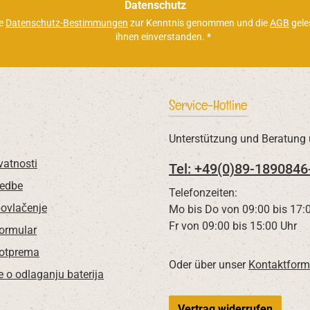
*
Datenschutz
ie
Datenschutz-Bestimmungen
zur Kenntnis genommen und die
AGB
gele
ihnen einverstanden.
*
Service-Hotline
Unterstützung und Beratung 
vatnosti
Tel: +49(0)89-1890846
redbe
Telefonzeiten:
povlačenje
Mo bis Do von 09:00 bis 17:
Fr von 09:00 bis 15:00 Uhr
Formular
 otprema
Oder über unser
Kontaktform
e o odlaganju baterija
Vertrag widerrufen