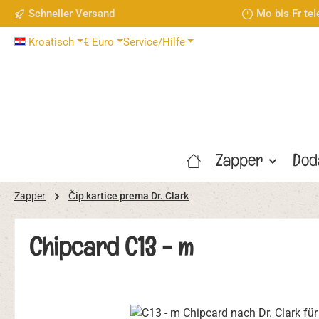
Schneller Versand
Mo bis Fr te
 Hauptinhalt springen
Zur Suche springen
Zur Hauptnavigation springen
Kroatisch
€
Euro
Service/Hilfe
Zapper
Dod
Zapper
Čip kartice prema Dr. Clark
Chipcard C13 - m
Bildergalerie überspringen