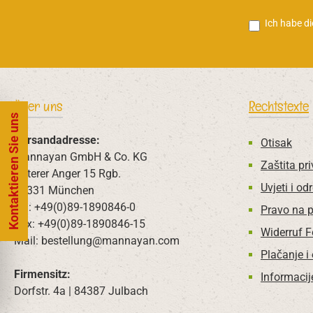
Ich habe d
Über uns
Rechtstexte
Kontaktieren Sie uns
Versandadresse:
Otisak
Mannayan GmbH & Co. KG
Zaštita pri
Unterer Anger 15 Rgb.
Uvjeti i od
80331 München
Tel: +49(0)89-1890846-0
Pravo na 
Fax: +49(0)89-1890846-15
Widerruf 
Mail: bestellung@mannayan.com
Plačanje i
Firmensitz:
Informacij
Dorfstr. 4a | 84387 Julbach