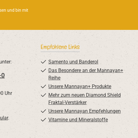
sen und bin mit
Empfohlene Links
unter:
Samento und Banderol
Das Besondere an der Mannayan+
-0
Reihe
Unsere Mannayan+ Produkte
00 Uhr
Mehr zum neuen Diamond Shield
Fraktal-Verstärker
Unsere Mannayan Empfehlungen
ular
.
Vitamine und Mineralstoffe