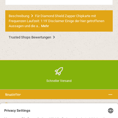
Beschreibung
Für Diamond Shield Zapper Chipkarte mit
Frequenzen Laufzeit: 1:19' Disclaimer Einige der hier getroffenen
Aussagen und die a…
Mehr
Trusted Shops Bewertungen
Schneller Versand
Newsletter
Über uns
Rechtstexte