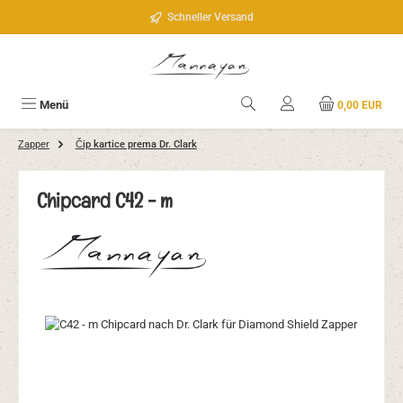
Zum Hauptinhalt springen
Schneller Versand
Menü
0,00 EUR
Zapper
Čip kartice prema Dr. Clark
Chipcard C42 - m
Bildergalerie überspringen