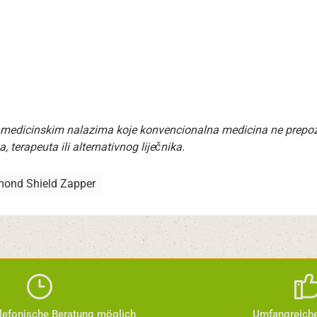
 medicinskim nalazima koje konvencionalna medicina ne prepozna
 terapeuta ili alternativnog liječnika.
mond Shield Zapper
elefonische Beratung möglich
Umfangreiche