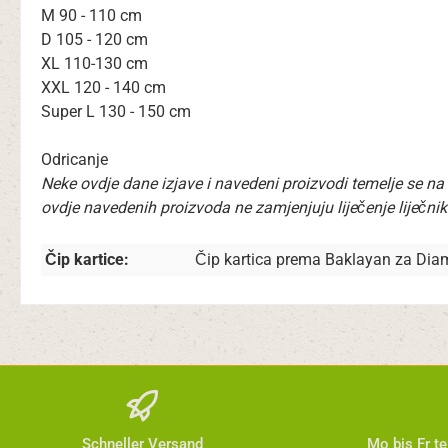
M 90 - 110 cm
D 105 - 120 cm
XL 110-130 cm
XXL 120 - 140 cm
Super L 130 - 150 cm
Odricanje
Neke ovdje dane izjave i navedeni proizvodi temelje se na
ovdje navedenih proizvoda ne zamjenjuju liječenje liječnika,
Čip kartice:
Čip kartica prema Baklayan za Dia
Schneller Versand
Mo bis Fr t