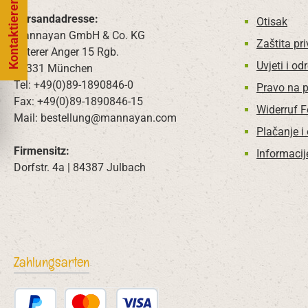
Kontaktieren Sie uns
Versandadresse:
Otisak
Mannayan GmbH & Co. KG
Zaštita pri
Unterer Anger 15 Rgb.
Uvjeti i od
80331 München
Tel: +49(0)89-1890846-0
Pravo na 
Fax: +49(0)89-1890846-15
Widerruf 
Mail: bestellung@mannayan.com
Plačanje i
Firmensitz:
Informacij
Dorfstr. 4a | 84387 Julbach
Zahlungsarten