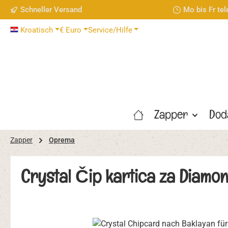
Schneller Versand
Mo bis Fr te
 Hauptinhalt springen
Zur Suche springen
Zur Hauptnavigation springen
Kroatisch
€
Euro
Service/Hilfe
Zapper
Dod
Zapper
Oprema
Crystal Čip kartica za Diamo
Bildergalerie überspringen