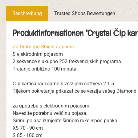
Beschreibung
Trusted Shops Bewertungen
Produktinformationen "Crystal Čip kar
Za Diamond Shield Zappera
S elektrodnim pojasom
2 sekvence s ukupno 252 frekvencijskih programa
Trajanje približno 100 minuta
Čip kartica radi samo s verzijom softvera 2.1.5
Tijekom pokretanja prikazat će se verzija vašeg Diamond Sh
za upotrebu s elektrodnim pojasom
Navedite potrebnu veličinu pojasa.
Širinu pojasa izmjerite širinom ruke ispod pupka:
XS 70 - 90 cm
S 85 - 100 cm