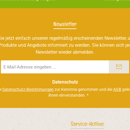
Newsletter
ie jetzt einfach unseren regelmäßig erscheinenden Newsletter, u
Produkte und Angebote informiert zu werden. Sie können sich je
Newsletter wieder abmelden.
E-
Mail-
Adresse
*
Datenschutz
ie
Datenschutz-Bestimmungen
zur Kenntnis genommen und die
AGB
gele
ihnen einverstanden.
*
Service-Hotline