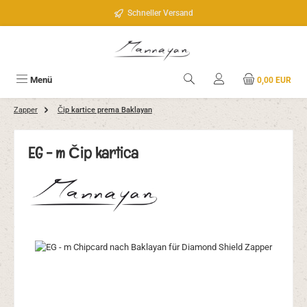
Zum Hauptinhalt springen
Schneller Versand
Menü
0,00 EUR
Zapper
Čip kartice prema Baklayan
EG - m Čip kartica
Bildergalerie überspringen