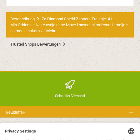
Beschreibung
Za Diamond Shield Zappera Trajanje: 41
Min.Odricanje:Neke ovdje dane izjave i navedeni proizvodi temelje se
na medicinskom z…
Mehr
Trusted Shops Bewertungen
Schneller Versand
Newsletter
Über uns
Rechtstexte