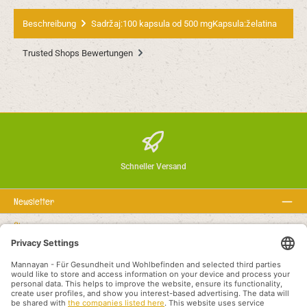
Beschreibung
Sadržaj:100 kapsula od 500 mgKapsula:želatina
Trusted Shops Bewertungen
Schneller Versand
Newsletter
Über uns
Rechtstexte
Service-Hotline
Empfohlene Links