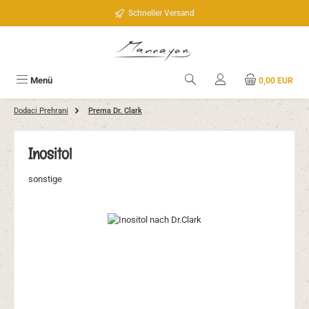
Zum Hauptinhalt springen
Schneller Versand
Menü
0,00 EUR
Dodaci Prehrani
Prema Dr. Clark
Inositol
sonstige
Bildergalerie überspringen