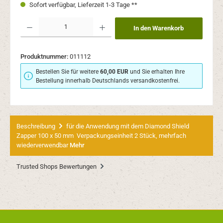
Sofort verfügbar, Lieferzeit 1-3 Tage **
Produkt Anzahl: Gib den gewünschten Wert ein oder benutze die Schaltflächen um 
In den Warenkorb
Produktnummer:
011112
Bestellen Sie für weitere
60,00 EUR
und Sie erhalten Ihre
Bestellung innerhalb Deutschlands versandkostenfrei.
Beschreibung
für die Anwendung mit dem Diamond Shield
Zapper 100 x 50 mm Verpackungseinheit 2 Stück, mehrfach
wiederverwendbar
Mehr
Trusted Shops Bewertungen