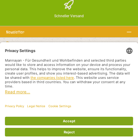
Schneller Versand
Newsletter
Über uns
Rechtstexte
Service-Hotline
Empfohlene Links
Zahlungsarten
Versandarten
Otisak
Politika privatnosti
Uvjeti i odredbe
Međunarodni prodajni partneri
Alle Preise inkl. gesetzl. Mehrwertsteuer zzgl.
Versandkosten
und ggf.
Nachnahmegebühren, wenn nicht anders angegeben.
© 2026 Mannayan - für Gesundheit und Wohlbefinden - Alle Rechte vorbehalten.