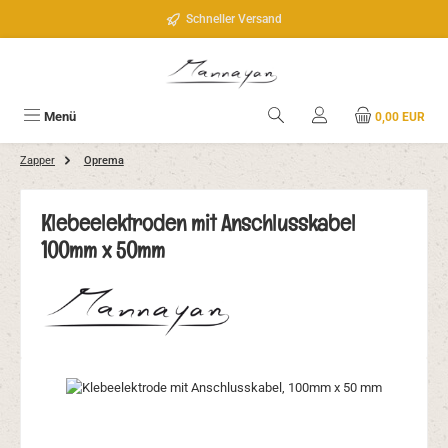
Zum Hauptinhalt springen
Schneller Versand
Menü
0,00 EUR
Zapper
Oprema
Klebeelektroden mit Anschlusskabel
100mm x 50mm
Bildergalerie überspringen