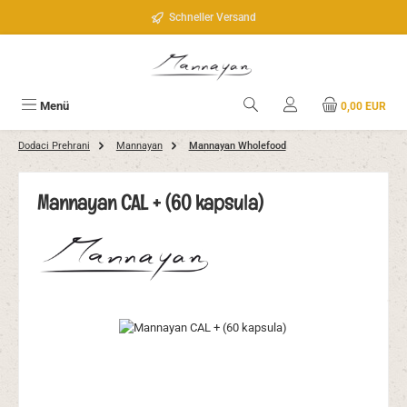
Zum Hauptinhalt springen
Schneller Versand
Menü
0,00 EUR
Dodaci Prehrani
Mannayan
Mannayan Wholefood
Mannayan CAL + (60 kapsula)
Bildergalerie überspringen