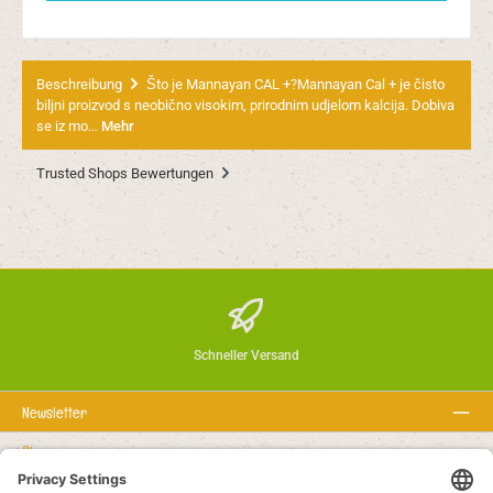
Beschreibung
Što je Mannayan CAL +?Mannayan Cal + je čisto
biljni proizvod s neobično visokim, prirodnim udjelom kalcija. Dobiva
se iz mo…
Mehr
Trusted Shops Bewertungen
Schneller Versand
Newsletter
Über uns
Rechtstexte