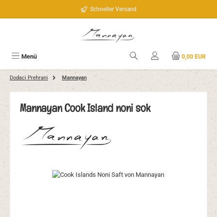
Zum Hauptinhalt springen
Schneller Versand
Menü
0,00 EUR
Dodaci Prehrani
Mannayan
Mannayan Cook Island noni sok
Bildergalerie überspringen