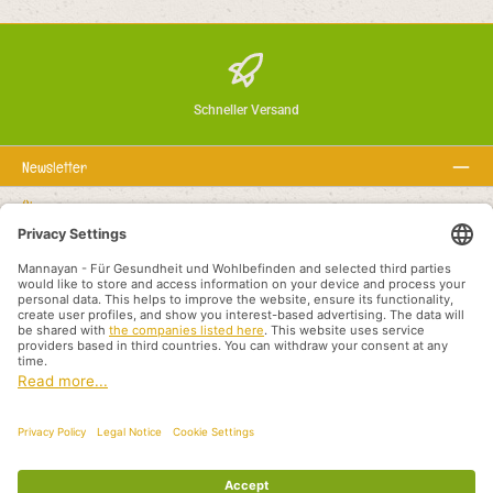
Schneller Versand
Newsletter
Über uns
Rechtstexte
Service-Hotline
Empfohlene Links
Zahlungsarten
Versandarten
Otisak
Politika privatnosti
Uvjeti i odredbe
Međunarodni prodajni partneri