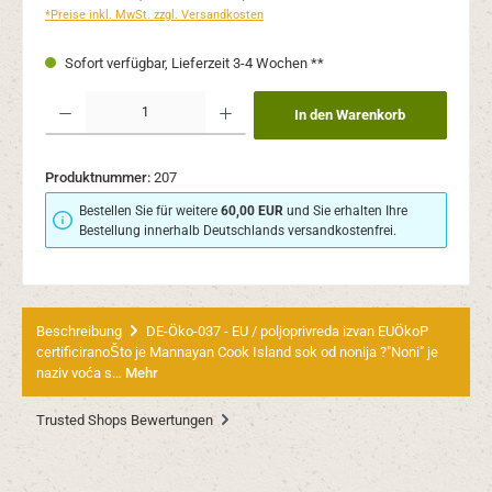
*Preise inkl. MwSt. zzgl. Versandkosten
Sofort verfügbar, Lieferzeit 3-4 Wochen **
Produkt Anzahl: Gib den gewünschten Wert ein oder benutze die Schaltflächen um 
In den Warenkorb
Produktnummer:
207
Bestellen Sie für weitere
60,00 EUR
und Sie erhalten Ihre
Bestellung innerhalb Deutschlands versandkostenfrei.
Beschreibung
DE-Öko-037 - EU / poljoprivreda izvan EUÖkoP
certificiranoŠto je Mannayan Cook Island sok od nonija ?"Noni" je
naziv voća s…
Mehr
Trusted Shops Bewertungen