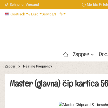
Schneller Versand
Mo bis Fr te
 Hauptinhalt springen
Zur Suche springen
Zur Hauptnavigation springen
Kroatisch
€
Euro
Service/Hilfe
Zapper
Dod
Zapper
Healing Frequency
Master (glavna) čip kartica 
Bildergalerie überspringen