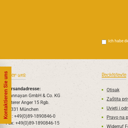
Ich habe d
Kontaktieren Sie uns
Über uns
Rechtstexte
Versandadresse:
Otisak
Mannayan GmbH & Co. KG
Zaštita pri
Unterer Anger 15 Rgb.
Uvjeti i od
80331 München
Tel: +49(0)89-1890846-0
Pravo na 
Fax: +49(0)89-1890846-15
Widerruf 