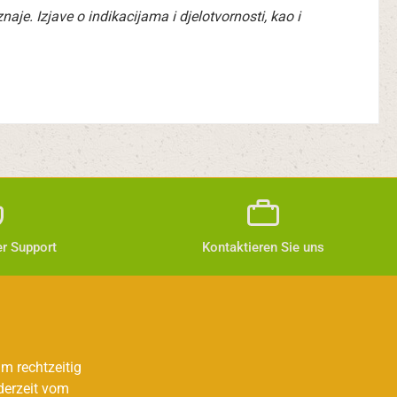
e. Izjave o indikacijama i djelotvornosti, kao i
r Support
Kontaktieren Sie uns
m rechtzeitig
derzeit vom