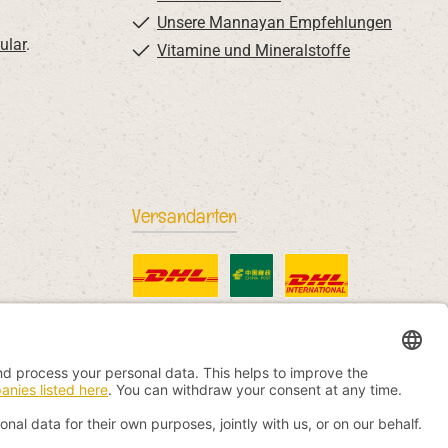
Unsere Mannayan Empfehlungen
ular
.
Vitamine und Mineralstoffe
Versandarten
DHL Standard
China Post
DHL International