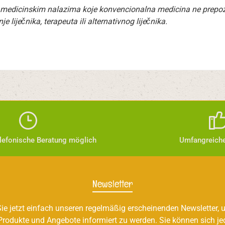
 medicinskim nalazima koje konvencionalna medicina ne prepoznaj
 liječnika, terapeuta ili alternativnog liječnika.
elefonische Beratung möglich
Umfangreiche
Newsletter
ie jetzt einfach unseren regelmäßig erscheinenden Newsletter, u
Produkte und Angebote informiert zu werden. Sie können sich je