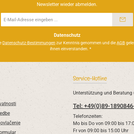
Newsletter wieder abmelden.
E-
Mail-
Adresse
*
Datenschutz
ie
Datenschutz-Bestimmungen
zur Kenntnis genommen und die
AGB
gele
ihnen einverstanden.
*
Service-Hotline
Unterstützung und Beratung 
vatnosti
Tel: +49(0)89-1890846
redbe
Telefonzeiten:
povlačenje
Mo bis Do von 09:00 bis 17:
Fr von 09:00 bis 15:00 Uhr
Formular