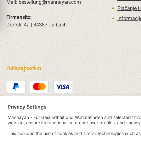
Mail: bestellung@mannayan.com
Plačanje i
Firmensitz:
Informacij
Dorfstr. 4a | 84387 Julbach
Zahlungsarten
PayPal
Kredit- oder Debitkarte
Bancontact
SEPA Lastschrift
eps
iDEAL
Przelewy24