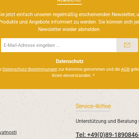
ie jetzt einfach unseren regelmäßig erscheinenden Newsletter, u
Produkte und Angebote informiert zu werden. Sie können sich je
Newsletter wieder abmelden.
E-
Mail-
Adresse
*
Datenschutz
ie
Datenschutz-Bestimmungen
zur Kenntnis genommen und die
AGB
gele
ihnen einverstanden.
*
Service-Hotline
Unterstützung und Beratung 
vatnosti
Tel: +49(0)89-1890846