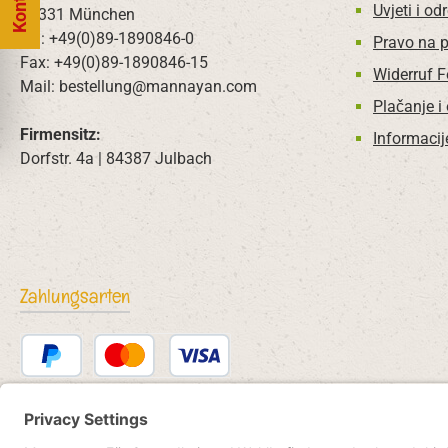
Uvjeti i od
80331 München
Tel: +49(0)89-1890846-0
Pravo na 
Fax: +49(0)89-1890846-15
Widerruf 
Mail: bestellung@mannayan.com
Plačanje i
Firmensitz:
Informacij
Dorfstr. 4a | 84387 Julbach
Zahlungsarten
PayPal
Kredit- oder Debitkarte
Bancontact
SEPA Lastschrift
eps