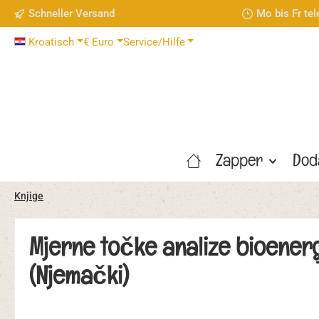
Schneller Versand
Mo bis Fr te
 Hauptinhalt springen
Zur Suche springen
Zur Hauptnavigation springen
Kroatisch
€
Euro
Service/Hilfe
Zapper
Dod
Knjige
Mjerne točke analize bioener
(Njemački)