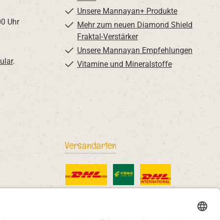
Unsere Mannayan+ Produkte
00 Uhr
Mehr zum neuen Diamond Shield
Fraktal-Verstärker
Unsere Mannayan Empfehlungen
ular
.
Vitamine und Mineralstoffe
Versandarten
DHL Standard
China Post
DHL International