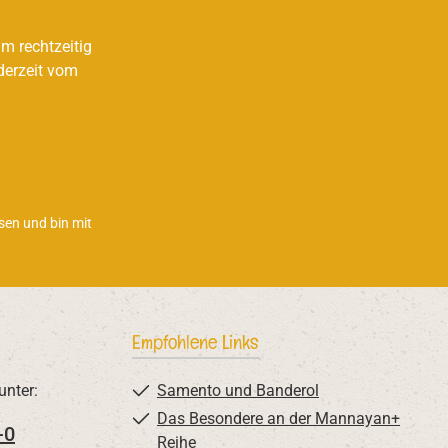
m rechtzeitig
derzeit vom
sen und bin mit
Empfohlene Links
unter:
Samento und Banderol
Das Besondere an der Mannayan+
-0
Reihe