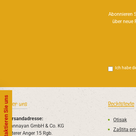
Abonnieren S
über neue 
Ich habe d
Kontaktieren Sie uns
Über uns
Rechtstexte
Versandadresse:
Otisak
Mannayan GmbH & Co. KG
Zaštita pri
Unterer Anger 15 Rgb.