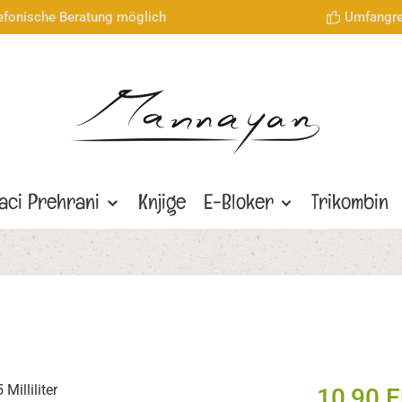
lefonische Beratung möglich
Umfangre
aci Prehrani
Knjige
E-Bloker
Trikombin
10,90 