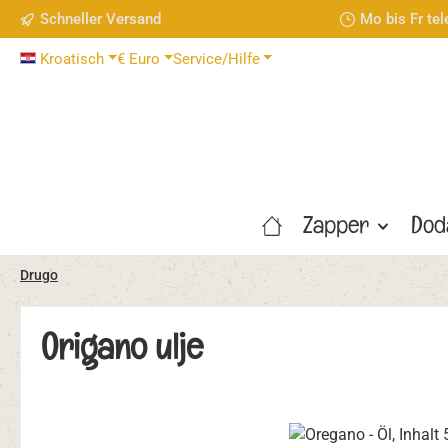
Schneller Versand
Mo bis Fr te
 Hauptinhalt springen
Zur Suche springen
Zur Hauptnavigation springen
Kroatisch
€
Euro
Service/Hilfe
Zapper
Dod
Drugo
Origano ulje
Bildergalerie überspringen