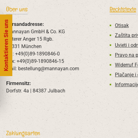
Über uns
Rechtstexte
Kontaktieren Sie uns
Versandadresse:
Otisak
Mannayan GmbH & Co. KG
Zaštita pri
Unterer Anger 15 Rgb.
Uvjeti i od
80331 München
Tel: +49(0)89-1890846-0
Pravo na 
Fax: +49(0)89-1890846-15
Widerruf 
Mail: bestellung@mannayan.com
Plačanje i
Firmensitz:
Informacij
Dorfstr. 4a | 84387 Julbach
Zahlungsarten