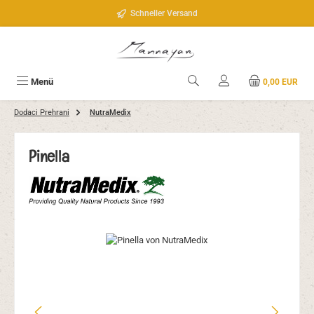
Zum Hauptinhalt springen
Schneller Versand
Menü
0,00 EUR
Dodaci Prehrani
NutraMedix
Pinella
Bildergalerie überspringen