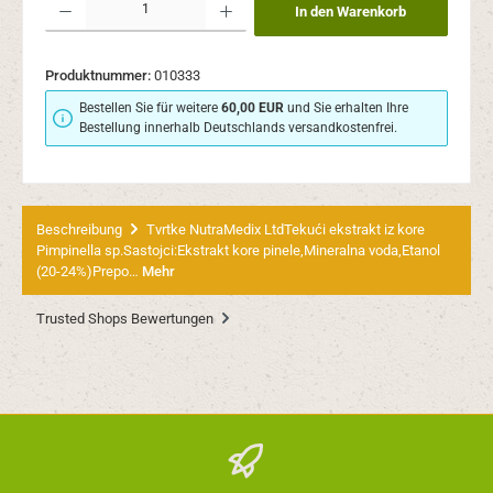
In den Warenkorb
Produktnummer:
010333
Bestellen Sie für weitere
60,00 EUR
und Sie erhalten Ihre
Bestellung innerhalb Deutschlands versandkostenfrei.
Beschreibung
Tvrtke NutraMedix LtdTekući ekstrakt iz kore
Pimpinella sp.Sastojci:Ekstrakt kore pinele,Mineralna voda,Etanol
(20-24%)Prepo…
Mehr
Trusted Shops Bewertungen