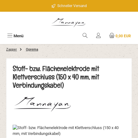
Zum Hauptinhalt springen
Schneller Versand
Menü
0,00 EUR
Zapper
Oprema
Stoff- bzw. Flächenelektrode mit
Klettverschluss (150 x 40 mm, mit
Verbindungskabel)
Bildergalerie überspringen