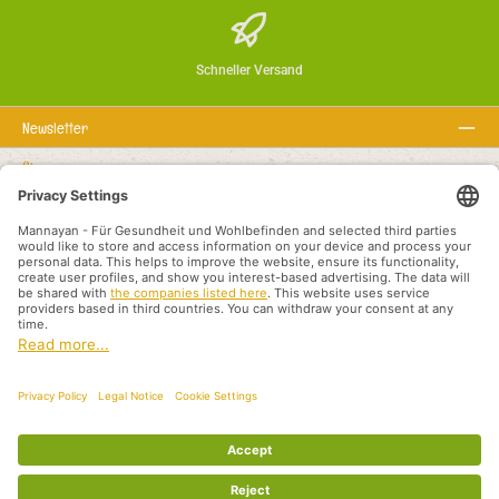
Schneller Versand
Newsletter
Über uns
Rechtstexte
Service-Hotline
Empfohlene Links
Zahlungsarten
Versandarten
Otisak
Politika privatnosti
Uvjeti i odredbe
Međunarodni prodajni partneri
Alle Preise inkl. gesetzl. Mehrwertsteuer zzgl.
Versandkosten
und ggf.
Nachnahmegebühren, wenn nicht anders angegeben.
© 2026 Mannayan - für Gesundheit und Wohlbefinden - Alle Rechte vorbehalten.