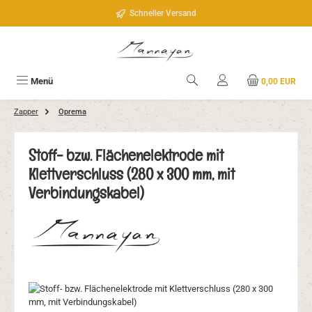
Zum Hauptinhalt springen
Schneller Versand
Menü
0,00 EUR
Zapper
Oprema
Stoff- bzw. Flächenelektrode mit
Klettverschluss (280 x 300 mm, mit
Verbindungskabel)
Bildergalerie überspringen