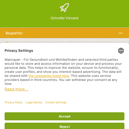
Schneller Versand
Newsletter
Über uns
Rechtstexte
Service-Hotline
Empfohlene Links
Zahlungsarten
Versandarten
Otisak
Politika privatnosti
Uvjeti i odredbe
Međunarodni prodajni partneri
Alle Preise inkl. gesetzl. Mehrwertsteuer zzgl.
Versandkosten
und ggf.
Nachnahmegebühren, wenn nicht anders angegeben.
© 2026 Mannayan - für Gesundheit und Wohlbefinden - Alle Rechte vorbehalten.