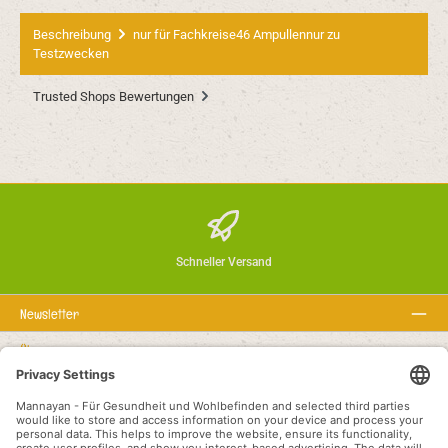
Beschreibung
nur für Fachkreise46 Ampullennur zu
Testzwecken
Trusted Shops Bewertungen
Schneller Versand
Newsletter
Über uns
Rechtstexte
Service-Hotline