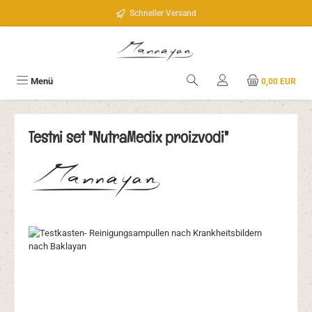
Zum Hauptinhalt springen
Schneller Versand
Menü
0,00 EUR
Testni set "NutraMedix proizvodi"
Bildergalerie überspringen