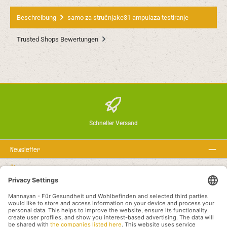
Beschreibung
samo za stručnjake31 ampulaza testiranje
Trusted Shops Bewertungen
Schneller Versand
Newsletter
Über uns
Rechtstexte
Service-Hotline
Empfohlene Links